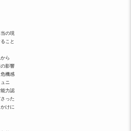
本当の現
けること
れから
症の影響
に危機感
ミュニ
営能力認
ださった
っかけに