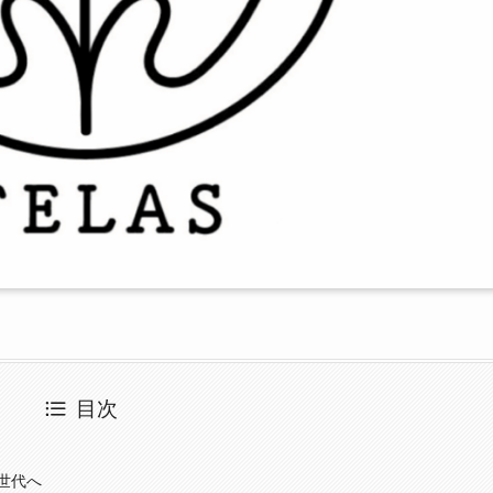
目次
世代へ