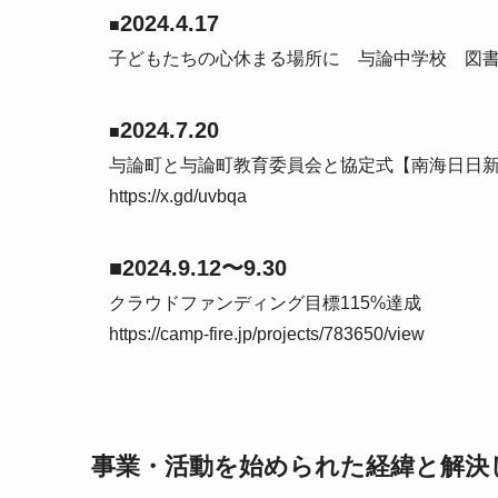
2024.4.17
■
子どもたちの心休まる場所に 与論中学校 図書室
2024.7.20
■
与論町と与論町教育委員会と協定式【南海日日
https://x.gd/uvbqa
■2024.9.12〜9.30
クラウドファンディング目標115%達成
https://camp-fire.jp/projects/783650/view
事業・活動を始められた経緯と解決