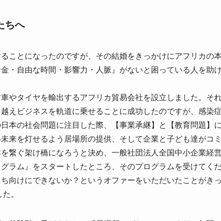
たちへ
することになったのですが、その結婚をきっかけにアフリカの
お金・自由な時間・影響力・人脈』がないと困っている人を助
古車やタイヤを輸出するアフリカ貿易会社を設立しました。そ
り越えビジネスを軌道に乗せることに成功したのですが、感染
の日本の社会問題に注目した際、【事業承継】と【教育問題】
い未来を灯せるよう居場所の提供、そして企業と子ども達がコ
本を繋ぐ架け橋になろうと決め、一般社団法人全国中小企業経
ログラム』をスタートしたところ、そのプログラムを受けてく
たち向けにできないか？というオファーをいただいたことがき
した。