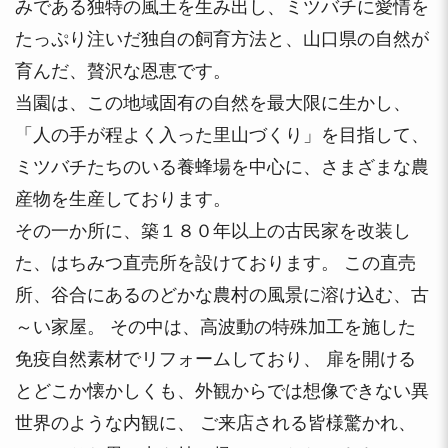
みである独特の風土を生み出し、ミツバチに愛情を
たっぷり注いだ独自の飼育方法と、山口県の自然が
育んだ、贅沢な恩恵です。
当園は、この地域固有の自然を最大限に生かし、
「人の手が程よく入った里山づくり」を目指して、
ミツバチたちのいる養蜂場を中心に、さまざまな農
産物を生産しております。
その一か所に、築１８０年以上の古民家を改装し
た、はちみつ直売所を設けております。 この直売
所、谷合にあるのどかな農村の風景に溶け込む、古
～い家屋。 その中は、高波動の特殊加工を施した
免疫自然素材でリフォームしており、 扉を開ける
とどこか懐かしくも、外観からでは想像できない異
世界のような内観に、 ご来店される皆様驚かれ、