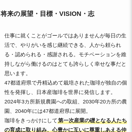
将来の展望・目標・VISION・志
仕事に就くことがゴールではありませんが毎日の生
活で、やりがいを感じ継続できる、人から頼られ
る・認められる・感謝される。モチベーションを維
持しながら働けるのはとても誇らしく幸せな事だと
思います。
47都道府県で丹精込めて栽培された珈琲が独自の個
性を発揮し、日本産珈琲を世界に発信します。
2024年3カ所新規農園への取組、2030年20カ所の農
園、2040年には47都道府県に展開。
珈琲をきっかけにして
第一次産業の礎となる人たち
の育成に取り組み、心豊かに互いに尊重しあえる仲