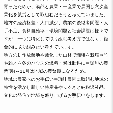
育ったためか、漠然と農業・一産業で展開し六次産
業化を就労として取組むだろうと考えていました。
地方の経済格差・人口減少、農業の後継者問題・人
手不足、食料自給率・環境問題と社会課題は様々で
すが、一つに特化して取り組む考え方ではなく、複
合的に取り組みたい考えています。
地方の耕作放棄地や藪化した山林で珈琲を栽培⇒竹
や雑木を冬のハウスの燃料・炭は肥料に⇒珈琲の農
閑期4～11月は地域の農繫期になるため。
地域の農家へのお手伝い⇒珈琲農園に取組む地域の
特性を活かし新しい特産品やふるさと納税返礼品、
文化の発信で地域を盛り上げるお手伝いをします。