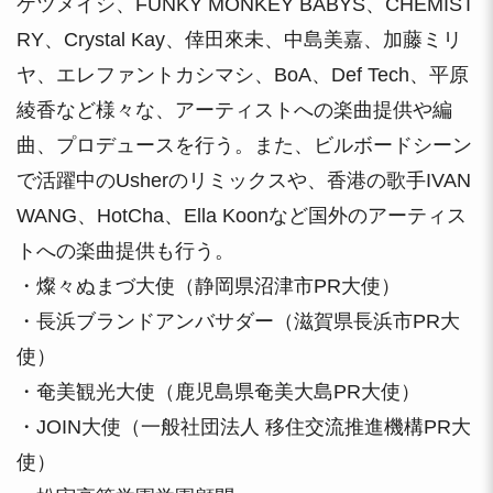
ケツメイシ、FUNKY MONKEY BABYS、CHEMIST
RY、Crystal Kay、倖田來未、中島美嘉、加藤ミリ
ヤ、エレファントカシマシ、BoA、Def Tech、平原
綾香など様々な、アーティストへの楽曲提供や編
曲、プロデュースを行う。また、ビルボードシーン
で活躍中のUsherのリミックスや、香港の歌手IVAN
WANG、HotCha、Ella Koonなど国外のアーティス
トへの楽曲提供も行う。
・燦々ぬまづ大使（静岡県沼津市PR大使）
・長浜ブランドアンバサダー（滋賀県長浜市PR大
使）
・奄美観光大使（鹿児島県奄美大島PR大使）
・JOIN大使（一般社団法人 移住交流推進機構PR大
使）