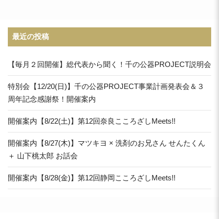
最近の投稿
【毎月２回開催】総代表から聞く！千の公器PROJECT説明会
特別会【12/20(日)】千の公器PROJECT事業計画発表会＆３
周年記念感謝祭！開催案内
開催案内【8/22(土)】第12回奈良こころざしMeets!!
開催案内【8/27(木)】マツキヨ × 洗剤のお兄さん せんたくん
＋ 山下桃太郎 お話会
開催案内【8/28(金)】第12回静岡こころざしMeets!!