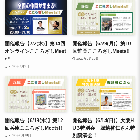
開催報告【7/2(木)】第14回
開催報告【6/29(月)】第10
オンラインこころざしMeet
回静岡こころざしMeets!!
s!!
2026年6月29日
2026年7月2日
開催報告【6/18(木)】第12
開催報告【6/14(日)】大阪H
回兵庫こころざしMeets!!
UB特別会 堀越啓仁さん特
別講演会！
2026年6月18日