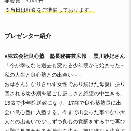
非会員：3,000円
※当日は軽食をご準備しております。
プレゼンター紹介
●株式会社良心塾 塾長秘書兼広報 黒川紗妃さん
「今が幸せなら過去も変わる少年院から始まった～
私の人生と良心塾との出会い～」
お母さんになりきれず女性であり続けた母親に振り
回される幼少期を過ごし寂しさと絶望の中生きる。
15歳で少年院送致になり、17歳で良心塾塾長に出
会い良心塾に入塾する。今まで出会った事のない大
人との出会いで少しずつ良心の覚醒をする中で再び