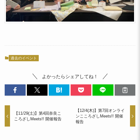
過去のイベント
よかったらシェアしてね！
【12/4(木)】第7回オンライ
【11/29(土)】第4回奈良こ
ンこころざしMeets!! 開催
ころざしMeets!! 開催報告
報告