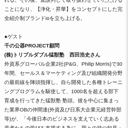
れる。その後、直談判して取り扱わせていただける
ことになり、【浄化・昇華】をコンセプトにした完
全紹介制ブランドioを立ち上げる。
●ゲスト
千の公器PROJECT顧問
(株)トリプルダブル猛獣塾 西田浩史さん
外資系グローバル企業2社(P&G、Philip Morris)で30
年間、セールス＆マーケティング及び組織開発分野
の最前線を陣頭指揮し、自ら開発した各種トレーニ
ングプログラムを駆使して、1000名を超える部下
育成を行ってきた猛獣塾 塾頭。彼を中心に集まっ
た業界OBの仲間達(外資及び日系大企業元経営幹部
等)が、「今後日本のビジネスを支えていく志ある