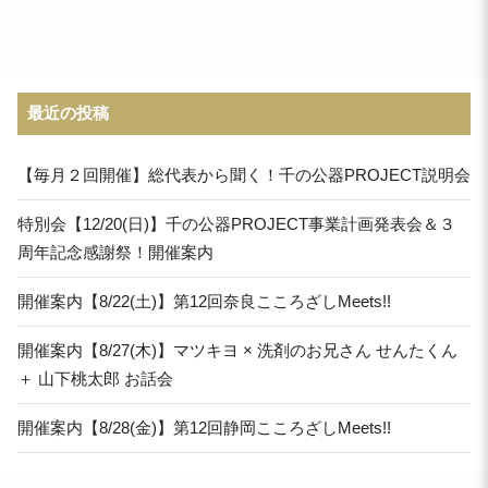
最近の投稿
【毎月２回開催】総代表から聞く！千の公器PROJECT説明会
特別会【12/20(日)】千の公器PROJECT事業計画発表会＆３
周年記念感謝祭！開催案内
開催案内【8/22(土)】第12回奈良こころざしMeets!!
開催案内【8/27(木)】マツキヨ × 洗剤のお兄さん せんたくん
＋ 山下桃太郎 お話会
開催案内【8/28(金)】第12回静岡こころざしMeets!!