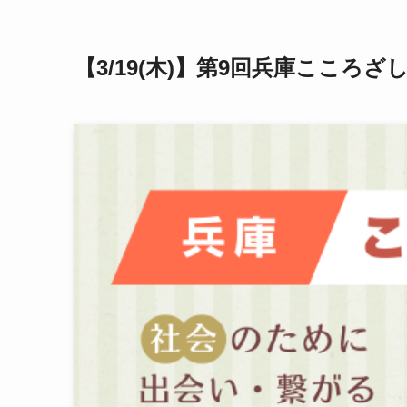
【3/19(木)】第9回兵庫こころざしM