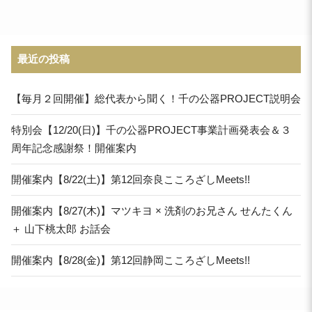
最近の投稿
【毎月２回開催】総代表から聞く！千の公器PROJECT説明会
特別会【12/20(日)】千の公器PROJECT事業計画発表会＆３
周年記念感謝祭！開催案内
開催案内【8/22(土)】第12回奈良こころざしMeets!!
開催案内【8/27(木)】マツキヨ × 洗剤のお兄さん せんたくん
＋ 山下桃太郎 お話会
開催案内【8/28(金)】第12回静岡こころざしMeets!!